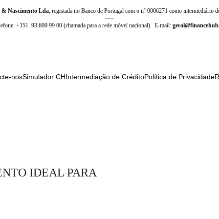
a & Nascimento Lda, 
registada no Banco de Portugal com o nº 0006271 como intermediário de
–––
lefone: 
+351  93 600 99 00
(chamada para a rede móvel nacional)
E-mail: 
geral@financehub
cte-nos
Simulador CH
Intermediação de Crédito
Política de Privacidade
R